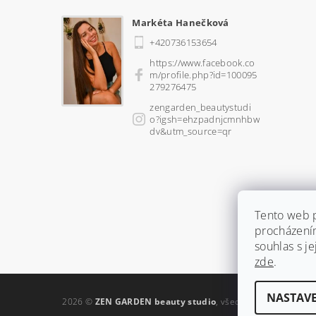
Markéta Hanečková
+420736153654
https://www.facebook.co
m/profile.php?id=100095
279276475
zengarden_beautystudi
o?igsh=ehzpadnjcmnhbw
dv&utm_source=qr
Tento web p
procházení
souhlas s je
zde
.
NASTAVE
2026 ©
ZEN GARDEN beauty studio
, všechna práva vyhraz