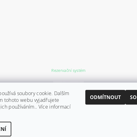
Rezervační systém
oužívá soubory cookie. Dalším
ODMÍTNOUT
SO
m tohoto webu vyjadřujete
jich používáním.. Více informací
NÍ
ena
Upravit nastavení cookies