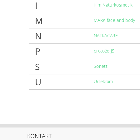
I
i+m Naturkosmetik
M
MARK face and body
N
NATRACARE
P
protože JSI
S
Sonett
U
Urtekram
KONTAKT