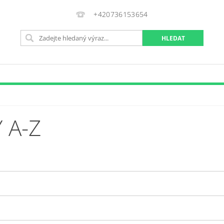
+420736153654
 A-Z