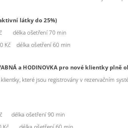
ktivní látky do 25%)
Kč
délka ošetření 70 min
50 Kč délka ošetření 60 min
PŮVABNÁ a HODINOVKA pro nové klientky plně o
í klientky, které jsou registrovány v rezervačním sy
č délka ošetření 90 min
 Kč délka ošetření 60 min