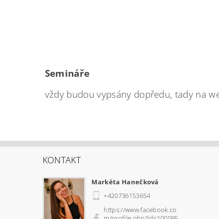
Semináře
vždy budou vypsány dopředu, tady na we
KONTAKT
Markéta Hanečková
+420736153654
https://www.facebook.co
m/profile.php?id=100095