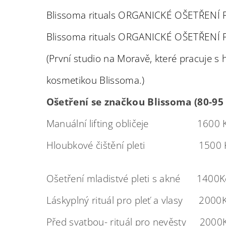
Blissoma rituals ORGANICKÉ OŠETŘENÍ 
Blissoma rituals ORGANICKÉ OŠET
(První studio na Moravě, které pracuje s h
kosmetikou Blissoma.)
Ošetření se značkou Blissoma (80-95 
Manuální lifting obličeje 1600 Kč
Hloubkové čištění pleti 150
masáže, vhodné 
Ošetření mladistvé pleti s akné 1400
Láskyplný rituál pro pleť a vlasy 20
Před svatbou- rituál pro nevěsty 200