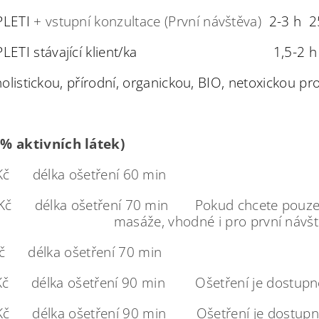
PLETI
+ vstupní konzultace (První návštěva)
2-3 h 2
ŘENÍ PLETI stávající klient/ka 1,5-2 h 
olistickou, přírodní, organickou, BIO, netoxickou pr
% aktivních látek)
 délka ošetření 60 min
0 Kč délka ošetření 70 min Pokud ch
i pro první návštěv
Kč délka ošetření 70 min
00Kč délka ošetření 90 min Ošetření je dostupn
0Kč délka ošetření 90 min Ošetření je dostupn