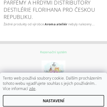
PARFÉMY A HRDÝMI DISTRIBUTORY
DESTILÉRIE FLORIHANA PRO ČESKOU
REPUBLIKU.
Žádné produkty od výrobce
Aroma ateliér
nebyly nalezeny....
Rezervační systém
Tento web používá soubory cookie. Dalším procházením
tohoto webu vyjadřujete souhlas s jejich používáním..
Více informací
zde
.
Upravit nastavení
2026 ©
ZEN GARDEN beauty studio
, všechna práva vyhrazena
NASTAVENÍ
cookies