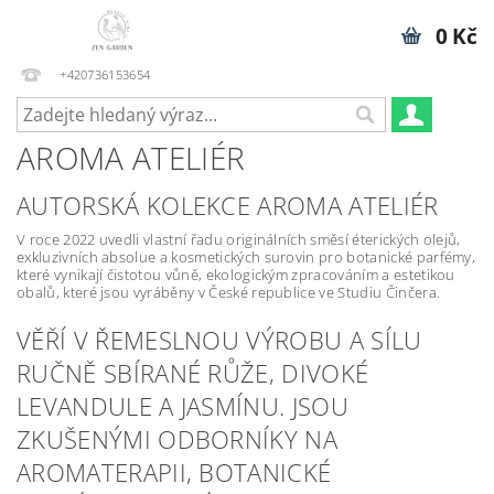
0 Kč
+420736153654
AROMA ATELIÉR
AUTORSKÁ KOLEKCE AROMA ATELIÉR
V roce 2022 uvedli vlastní řadu originálních směsí éterických olejů,
exkluzivních absolue a kosmetických surovin pro botanické parfémy,
které vynikají čistotou vůně, ekologickým zpracováním a estetikou
obalů, které jsou vyráběny v České republice ve Studiu Činčera.
VĚŘÍ V ŘEMESLNOU VÝROBU A SÍLU
RUČNĚ SBÍRANÉ RŮŽE, DIVOKÉ
LEVANDULE A JASMÍNU. JSOU
ZKUŠENÝMI ODBORNÍKY NA
AROMATERAPII, BOTANICKÉ